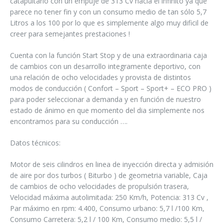
catapultarlo con un empuje de 313 Cv hacia el infinito ya que
parece no tener fin y con un consumo medio de tan sólo 5,7
Litros a los 100 por lo que es simplemente algo muy dificil de
creer para semejantes prestaciones !
Cuenta con la función Start Stop y de una extraordinaria caja
de cambios con un desarrollo integramente deportivo, con
una relación de ocho velocidades y provista de distintos
modos de conducción ( Confort – Sport – Sport+ – ECO PRO )
para poder seleccionar a demanda y en función de nuestro
estado de ánimo en que momento del dia simplemente nos
encontramos para su conducción ….
Datos técnicos:
Motor de seis cilindros en linea de inyección directa y admisión
de aire por dos turbos ( Biturbo ) de geometria variable, Caja
de cambios de ocho velocidades de propulsión trasera,
Velocidad máxima autolimitada: 250 Km/h, Potencia: 313 Cv ,
Par máximo en rpm: 4.400, Consumo urbano: 5,7 l /100 Km,
Consumo Carretera: 5,2 l / 100 Km, Consumo medio: 5,5 l /