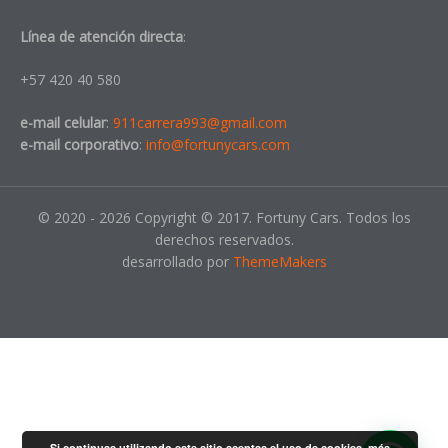
Línea de atención directa
:
+57 420 40 580
e-mail celular
:
911carrera993@gmail.com
e-mail corporativo
:
info@fortunycars.com
© 2020 - 2026 Copyright © 2017. Fortuny Cars. Todos los
derechos reservados.
desarrollado por
ThemeMakers
Si continuas utilizando este sitio aceptas el uso de cookies.
más