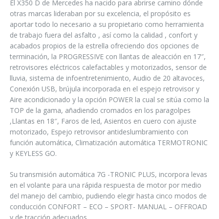
El X350 D de Mercedes ha nacido para abrirse camino dónde
otras marcas lideraban por su excelencia, el propósito es
aportar todo lo necesario a su propietario como herramienta
de trabajo fuera del asfalto , así como la calidad , confort y
acabados propios de la estrella ofreciendo dos opciones de
terminación, la PROGRESSIVE con llantas de aleacción en 17″,
retrovisores eléctricos calefactables y motorizados, sensor de
lluvia, sistema de infoentretenimiento, Audio de 20 altavoces,
Conexión USB, brújula incorporada en el espejo retrovisor y
Aire acondicionado y la opción POWER la cual se sitúa como la
TOP de la gama, añadiendo cromados en los paragolpes
,Llantas en 18″, Faros de led, Asientos en cuero con ajuste
motorizado, Espejo retrovisor antideslumbramiento con
función automática, Climatización automática TERMOTRONIC
y KEYLESS GO.
Su transmisión automática 7G -TRONIC PLUS, incorpora levas
en el volante para una rápida respuesta de motor por medio
del manejo del cambio, pudiendo elegir hasta cinco modos de
conducción CONFORT – ECO – SPORT- MANUAL – OFFROAD
y de tracción adecuados.