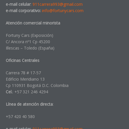
e-mail celular
:
911carrera993@gmail.com
e-mail corporativo:
info@fortunycars.com
Atención comercial minorista
Fortuny Cars (Exposición)
C/ Ancora nº1 Cp 45200
Illescas – Toledo (España)
Oficinas Centrales
Carrera 78 # 17-57
Edificio Meridiano 13
Cp 110931 Bogotá D.C. Colombia
Cel.
: +57 321 246 4294
Línea de atención directa
:
+57 420 40 580
e-mail celular
:
911carrera993@gmail.com