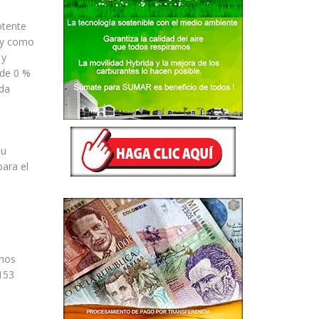
otente
l y como
 y
 de 0 %
eda
su
para el
 nos
 153