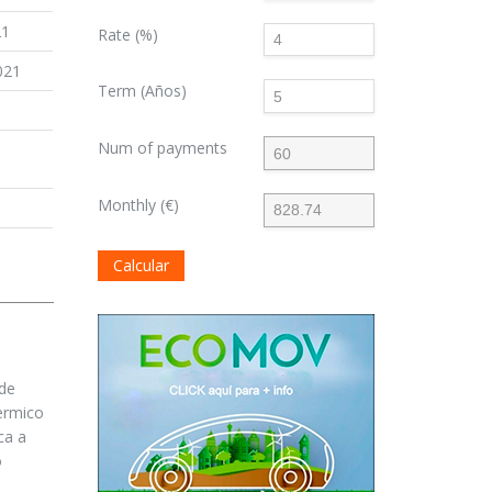
21
Rate (%)
021
Term (Años)
Num of payments
Monthly (€)
Calcular
 de
termico
ca a
o