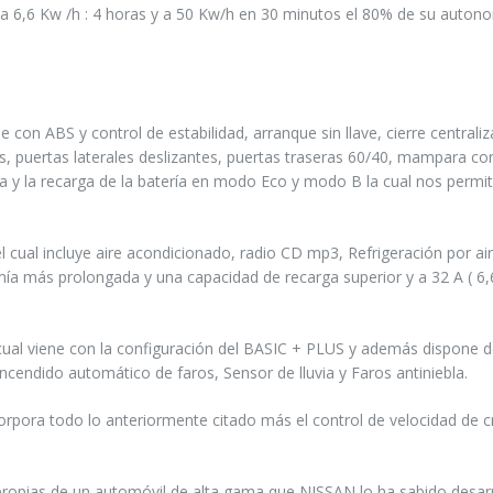
 a 6,6 Kw /h : 4 horas y a 50 Kw/h en 30 minutos el 80% de su auton
on ABS y control de estabilidad, arranque sin llave, cierre centrali
cos, puertas laterales deslizantes, puertas traseras 60/40, mampara co
a y la recarga de la batería en modo Eco y modo B la cual nos permit
cual incluye aire acondicionado, radio CD mp3, Refrigeración por ai
mía más prolongada y una capacidad de recarga superior y a 32 A ( 6,
l viene con la configuración del BASIC + PLUS y además dispone d
endido automático de faros, Sensor de lluvia y Faros antiniebla.
rpora todo lo anteriormente citado más el control de velocidad de c
propias de un automóvil de alta gama que NISSAN lo ha sabido desarr