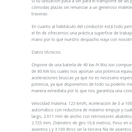
Si su utilización pasa a ser para el transporte de la
cómodas plazas sin renunciar a un generoso maleter
traseras.
En cuanto al habitáculo del conductor está todo p
el fin de ofrecernos una práctica superficie de traba
mano por lo que nuestro despacho viaja con nosotr
Datos técnicos:
Dispone de una batería de 40 kw /h litio-ion compu
de 80 kW los cuales nos aportan una potencia equival
aceleraciones bruscas ya que no es necesario espera
potencia, ya que disponemos de todo su poderío me
manera inmediata por lo que nos garantiza una cond
Velocidad máxima: 123 km/h, Aceleración de 0 a 10
automático con reductora de máximo empuje y cuat
largo, 2.011 mm de ancho con retrovisores abatidos
2.725 mm, Diámetro de giro 10,6 metros, Peso en vaci
asientos ) y 3.100 litros sin la tercera fila de asie