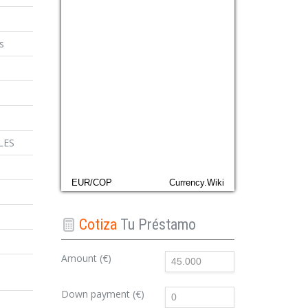
s
LES
EUR/COP
Currency.Wiki
Cotiza
Tu Préstamo
Amount (€)
Down payment (€)