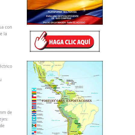
sa con
e la
éctrico
u
 mm de
ejes:
 de