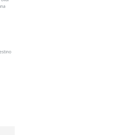
una
estino