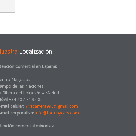
Nuestra
Localización
tención comercial en España:
entro Negocios
ampo de las Naciones.
/ Ribera del Loira s/n – Madrid
óvil:
+34 607 74 34 85
-mail celular
:
911carrera993@gmail.com
-mail corporativo:
info@fortunycars.com
tención comercial minorista