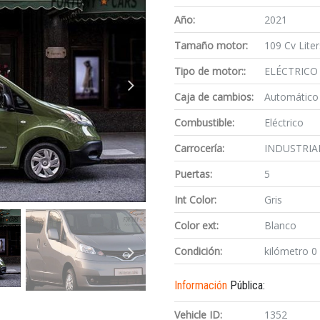
Año:
2021
Tamaño motor:
109 Cv Liter
Tipo de motor::
ELÉCTRICO
Caja de cambios:
Automático
Combustible:
Eléctrico
Carrocería:
INDUSTRIA
Puertas:
5
Int Color:
Gris
Color ext:
Blanco
Condición:
kilómetro 0
Información
Pública:
Vehicle ID:
1352