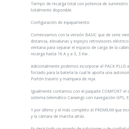
Tiempo de recarga total con potencia de suministro
totalmente disponible.
Configuración de equipamiento:
Comenzamos con la versión BASIC que de serie viene c
distancia, elevalunas y espejos retrovisores eléctri
ventana para separar el espacio de carga de la cabin
recarga hasta 16 A y a 3, 3 Kw .
Adicionalmente podemos incorporar el PACK PLUS el 
forzado para la batería la cual le aporta una autono
Portón trasero y mampara de reja.
Igualmente contamos con el paquete COMFORT el cua
sistema telemático Carwings con navegación GPS, Enc
Y por último y el más completo el PREMIUM que inco
y la cámara de marcha atrás.
Es decir todo un mundo de soluciones y de confort 