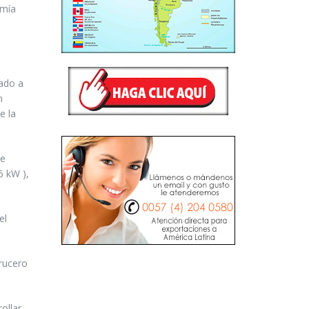
omía
zado a
n
e la
re
6 kW ),
el
rucero
ollar