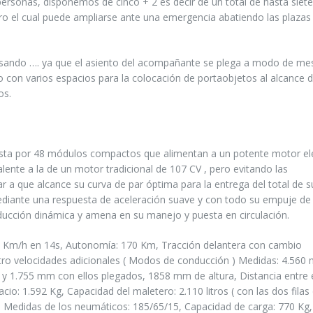
s personas, disponemos de cinco + 2 es decir de un total de hasta siete
o el cual puede ampliarse ante una emergencia abatiendo las plazas
ensando …. ya que el asiento del acompañante se plega a modo de me
jo con varios espacios para la colocación de portaobjetos al alcance d
os.
esta por 48 módulos compactos que alimentan a un potente motor el
ente a la de un motor tradicional de 107 CV , pero evitando las
r a que alcance su curva de par óptima para la entrega del total de s
diante una respuesta de aceleración suave y con todo su empuje de
ucción dinámica y amena en su manejo y puesta en circulación.
0 Km/h en 14s, Autonomía: 170 Km, Tracción delantera con cambio
ro velocidades adicionales ( Modos de conducción ) Medidas: 4.560
 y 1.755 mm con ellos plegados, 1858 mm de altura, Distancia entre 
o: 1.592 Kg, Capacidad del maletero: 2.110 litros ( con las dos filas
ntos. Medidas de los neumáticos: 185/65/15, Capacidad de carga: 770 Kg,