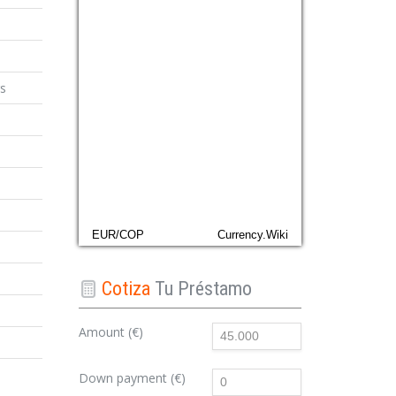
rs
EUR/COP
Currency.Wiki
Cotiza
Tu Préstamo
Amount (€)
Down payment (€)