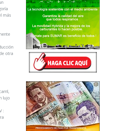
un
goría
el más
lmente
ducción
de otra
rril,
n lujo
V :
ra