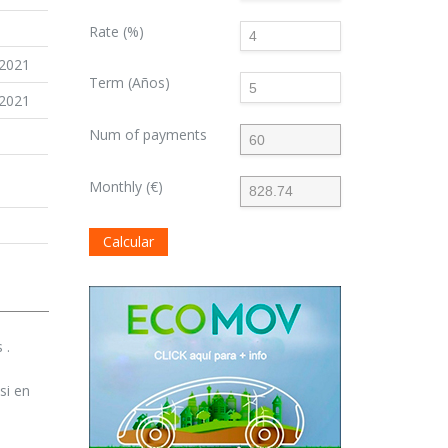
Rate (%)
 2021
Term (Años)
 2021
Num of payments
Monthly (€)
Calcular
 .
si en