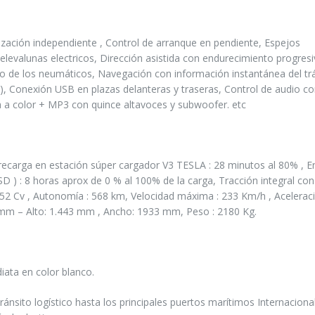
tización independiente , Control de arranque en pendiente, Espejos
elevalunas electricos, Dirección asistida con endurecimiento progres
ado de los neumáticos, Navegación con información instantánea del trá
 ), Conexión USB en plazas delanteras y traseras, Control de audio c
a a color + MP3 con quince altavoces y subwoofer. etc
ecarga en estación súper cargador V3 TESLA : 28 minutos al 80% , En
D ) : 8 horas aprox de 0 % al 100% de la carga, Tracción integral con
 452 Cv , Autonomía : 568 km, Velocidad máxima : 233 Km/h , Acelerac
4 mm – Alto: 1.443 mm , Ancho: 1933 mm, Peso : 2180 Kg.
iata en color blanco.
ito logístico hasta los principales puertos marítimos Internaciona