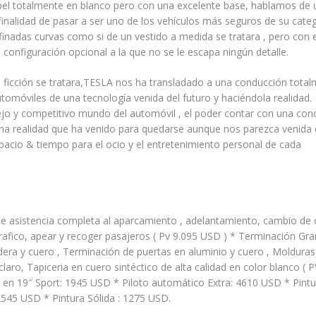
pel totalmente en blanco pero con una excelente base, hablamos de 
finalidad de pasar a ser uno de los vehículos más seguros de su cate
efinadas curvas como si de un vestido a medida se tratara , pero con 
configuración opcional a la que no se le escapa ningún detalle.
a ficción se tratara,TESLA nos ha transladado a una conducción tota
tomóviles de una tecnología venida del futuro y haciéndola realidad.
ejo y competitivo mundo del automóvil , el poder contar con una con
na realidad que ha venido para quedarse aunque nos parezca venida 
pacio & tiempo para el ocio y el entretenimiento personal de cada
 asistencia completa al aparcamiento , adelantamiento, cambio de ca
trafico, apear y recoger pasajeros ( Pv 9.095 USD ) * Terminación Gra
dera y cuero , Terminación de puertas en aluminio y cuero , Molduras
aro, Tapiceria en cuero sintéctico de alta calidad en color blanco ( P
en 19″ Sport: 1945 USD * Piloto automático Extra: 4610 USD * Pintu
2545 USD * Pintura Sólida : 1275 USD.