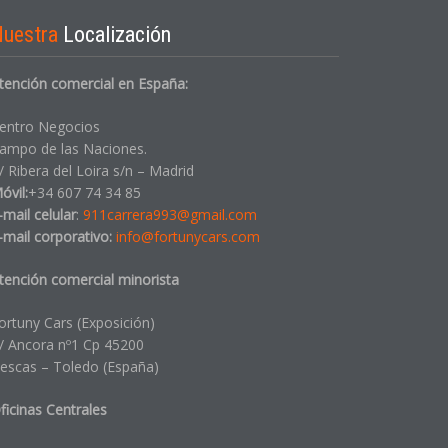
Nuestra
Localización
tención comercial en España:
entro Negocios
ampo de las Naciones.
/ Ribera del Loira s/n – Madrid
óvil:
+34 607 74 34 85
-mail celular
:
911carrera993@gmail.com
-mail corporativo:
info@fortunycars.com
tención comercial minorista
ortuny Cars (Exposición)
/ Ancora nº1 Cp 45200
llescas – Toledo (España)
ficinas Centrales