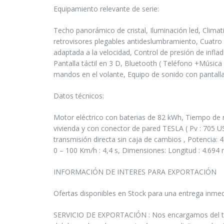
Equipamiento relevante de serie:
Techo panorámico de cristal, Iluminación led, Clima
retrovisores plegables antideslumbramiento, Cuatro 
adaptada a la velocidad, Control de presión de infl
Pantalla táctil en 3 D, Bluetooth ( Teléfono +Música
mandos en el volante, Equipo de sonido con pantall
Datos técnicos:
Motor eléctrico con baterias de 82 kWh, Tiempo de r
vivienda y con conector de pared TESLA ( Pv : 705 US
transmisión directa sin caja de cambios , Potencia:
0 – 100 Km/h : 4,4 s, Dimensiones: Longitud : 4.69
INFORMACIÓN DE INTERES PARA EXPORTACIÓN
Ofertas disponibles en Stock para una entrega inmed
SERVICIO DE EXPORTACIÓN : Nos encargamos del tráns