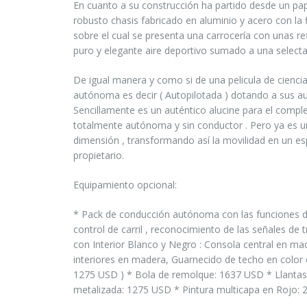
En cuanto a su construcción ha partido desde un pa
robusto chasis fabricado en aluminio y acero con la 
sobre el cual se presenta una carrocería con unas r
puro y elegante aire deportivo sumado a una selecta 
De igual manera y como si de una pelicula de cienci
autónoma es decir ( Autopilotada ) dotando a sus au
Sencillamente es un auténtico alucine para el compl
totalmente autónoma y sin conductor . Pero ya es u
dimensión , transformando así la movilidad en un es
propietario.
Equipamiento opcional:
* Pack de conducción autónoma con las funciones de
control de carril , reconocimiento de las señales de 
con Interior Blanco y Negro : Consola central en ma
interiores en madera, Guarnecido de techo en color cl
1275 USD ) * Bola de remolque: 1637 USD * Llantas 
metalizada: 1275 USD * Pintura multicapa en Rojo: 