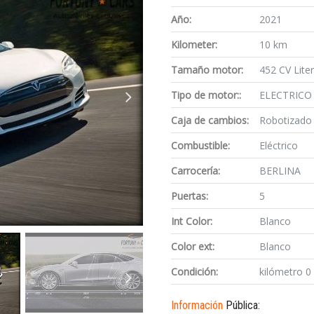
Año:
2021
Kilometer:
10 km
Tamaño motor:
452 CV Lite
Tipo de motor::
ELECTRICO
Caja de cambios:
Robotizado
Combustible:
Eléctrico
Carrocería:
BERLINA
Puertas:
5
Int Color:
Blanco
Color ext:
Blanco
Condición:
kilómetro 0
Información
Pública: