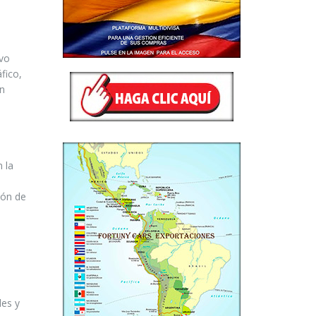
ivo
fico,
on
 la
ión de
les y